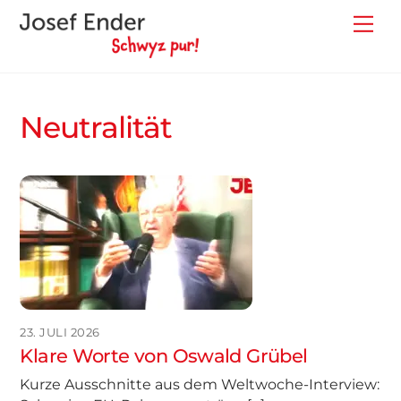
Skip
Back
Me
to
To
content
Top
Neutralität
23. JULI 2026
Klare Worte von Oswald Grübel
Kurze Ausschnitte aus dem Weltwoche-Interview: