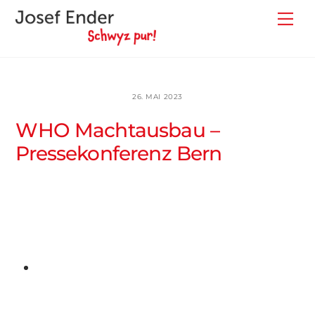
Skip
Back
Me
to
To
content
Top
26. MAI 2023
WHO Machtausbau –
Pressekonferenz Bern