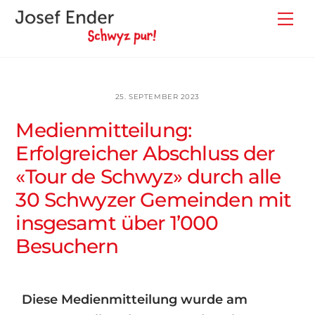
Skip
Back
Me
to
To
content
Top
25. SEPTEMBER 2023
Medienmitteilung:
Erfolgreicher Abschluss der
«Tour de Schwyz» durch alle
30 Schwyzer Gemeinden mit
insgesamt über 1’000
Besuchern
Diese Medienmitteilung wurde am