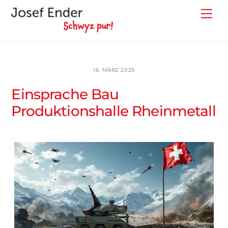
Skip
Back
Me
to
To
content
Top
16. MÄRZ 2025
Einsprache Bau
Produktionshalle Rheinmetall