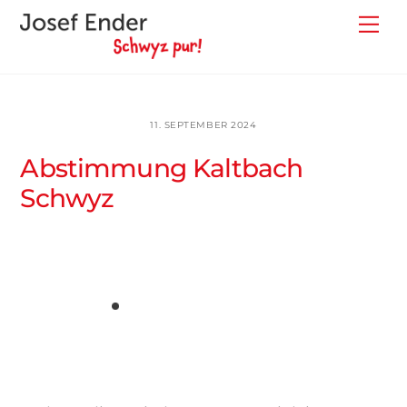
Skip
Back
Me
to
To
content
Top
11. SEPTEMBER 2024
Abstimmung Kaltbach
Schwyz